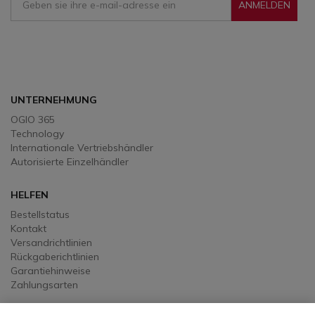
ANMELDEN
Sign Up To Receive Our Emails
UNTERNEHMUNG
OGIO 365
Technology
Internationale Vertriebshändler
Autorisierte Einzelhändler
HELFEN
Bestellstatus
Kontakt
Versandrichtlinien
Rückgaberichtlinien
Garantiehinweise
Zahlungsarten