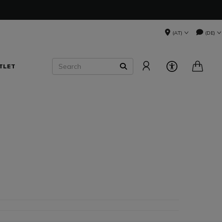
(AT)
(DE)
Search
TLET
SEARCH