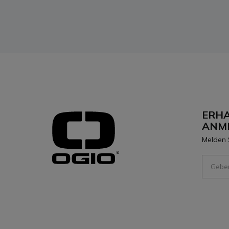
ERHA
ANM
Melden 
Sign Up