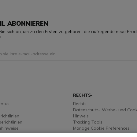
IL ABONNIEREN
Sie sich an, um zu den Ersten zu gehören, die aufregende neue Pr
!
 To Receive Our Emails
N
RECHTS-
tatus
Rechts-
Datenschutz-, Werbe- und Cook
ichtlinien
Hinweis
richtlinien
Tracking Tools
ehinweise
Manage Cookie Preferences
sarten
Your Privacy Choices