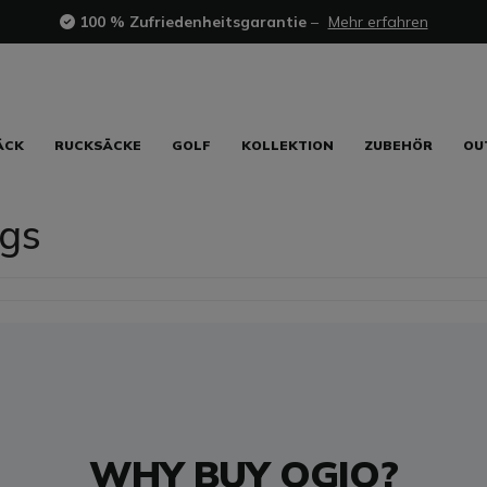
100 % Zufriedenheitsgarantie
–
Mehr erfahren
ÄCK
RUCKSÄCKE
GOLF
KOLLEKTION
ZUBEHÖR
OU
gs
WHY BUY OGIO?