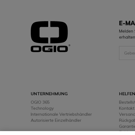
E-MA
Melden 
erhalten
Sign Up
UNTERNEHMUNG
HELFE
OGIO 365
Bestells
Technology
Kontakt
Internationale Vertriebshändler
Versandr
Autorisierte Einzelhändler
Rückgabe
Garanti
Zahlung