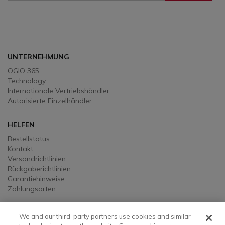
Sign Up To Receive Our Emails
UNTERNEHMUNG
OGIO 365
Technology
Internationale Vertriebshändler
Autorisierte Einzelhändler
HELFEN
Bestellstatus
Kontakt
Versandrichtlinien
Rückgaberichtlinien
Garantiehinweise
Zahlungsarten
RECHTS-
We and our third-party partners use cookies and similar