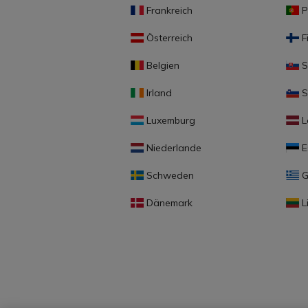
Frankreich
P
Österreich
F
Belgien
S
Irland
S
Luxemburg
L
Niederlande
E
Schweden
G
Dänemark
L