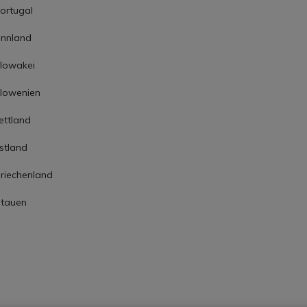
ortugal
innland
lowakei
lowenien
ettland
stland
riechenland
itauen