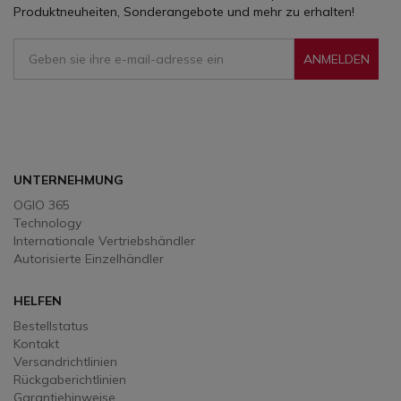
Produktneuheiten, Sonderangebote und mehr zu erhalten!
ANMELDEN
Sign Up To Receive Our Emails
UNTERNEHMUNG
OGIO 365
Technology
Internationale Vertriebshändler
Autorisierte Einzelhändler
HELFEN
Bestellstatus
Kontakt
Versandrichtlinien
Rückgaberichtlinien
Garantiehinweise