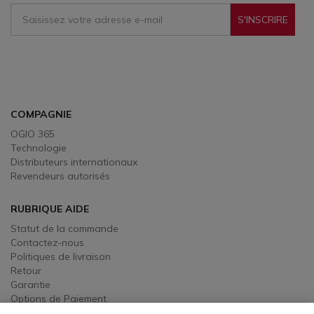
S'INSCRIRE
Sign Up To Receive Our Emails
COMPAGNIE
OGIO 365
Technologie
Distributeurs internationaux
Revendeurs autorisés
RUBRIQUE AIDE
Statut de la commande
Contactez-nous
Politiques de livraison
Retour
Garantie
Options de Paiement