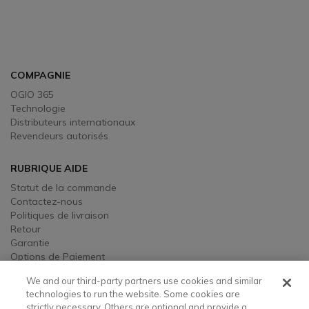
Sign Up To Receive Our Emails
COMPAGNIE
OGIO 365
Technologie
Distributeurs internationaux
Revendeurs autorisés
RUBRIQUE AIDE
Statut de la commande
Contactez-nous
Politiques de livraison
Retour
Garantie
Options de Paiement
We and our third-party partners use cookies and similar
MENTIONS LÉGALES
technologies to run the website. Some cookies are
strictly necessary. Others are optional and provide a
Mentions légales