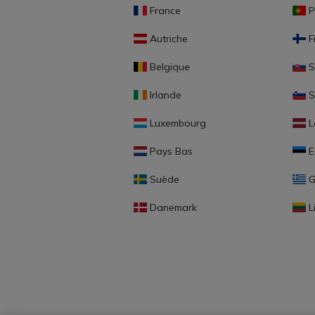
France
P
Autriche
F
Belgique
S
Irlande
S
Luxembourg
L
Pays Bas
E
Suède
G
Danemark
L