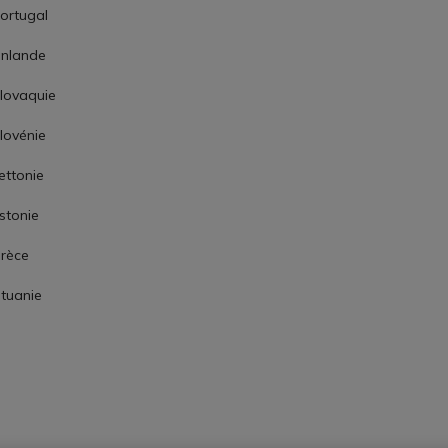
ortugal
inlande
lovaquie
lovénie
ettonie
stonie
rèce
ituanie