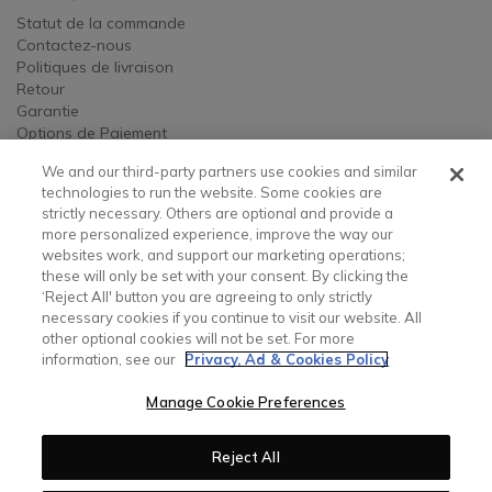
Statut de la commande
Contactez-nous
Politiques de livraison
Retour
Garantie
Options de Paiement
We and our third-party partners use cookies and similar
MENTIONS LÉGALES
technologies to run the website. Some cookies are
strictly necessary. Others are optional and provide a
Mentions légales
more personalized experience, improve the way our
Avis sur la confidentialité, les publicités et les cookies
websites work, and support our marketing operations;
Manage Cookie Preferences
these will only be set with your consent. By clicking the
Vos choix de confidentialité
‘Reject All' button you are agreeing to only strictly
Mentions légales concernant les avis clients
necessary cookies if you continue to visit our website. All
Durabilité
other optional cookies will not be set. For more
information, see our
Privacy, Ad & Cookies Policy
CONTACTEZ NOUS
Manage Cookie Preferences
Contactez-nous
Instagram
Facebook
Twitter
Youtube
Reject All